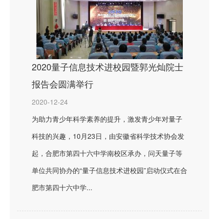
2020量子信息技术进校园暨郭光灿院士
报告会圆满举行
2020-12-24
为助力青少年科学素养的提升，激发青少年对量子
科技的兴趣，10月23日，由安徽省科学技术协会发
起，合肥市第四十六中学南校区承办，问天量子等
单位共同协办的“量子信息技术进校园”启动仪式在合
肥市第四十六中学...