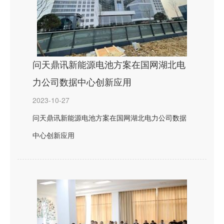
问天鼎讯新能源电池方案在国网湖北电
力公司数据中心创新应用
2023-10-27
问天鼎讯新能源电池方案在国网湖北电力公司数据
中心创新应用