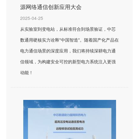
源网络通信创新应用大会
2025-04-25
从实验室到变电站，从标准符合到场景验证，中芯
数通用硬核实力诠释"中国智造"。随着国产化产品在
电力通信场景的深度应用，我们将持续深耕电力通
信领域，为构建安全可控的新型电力系统注入更强
动能！