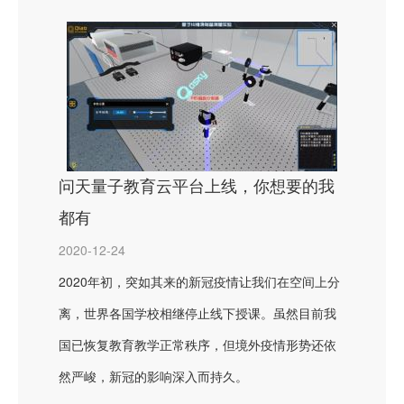
问天量子教育云平台上线，你想要的我
都有
2020-12-24
2020年初，突如其来的新冠疫情让我们在空间上分
离，世界各国学校相继停止线下授课。虽然目前我
国已恢复教育教学正常秩序，但境外疫情形势还依
然严峻，新冠的影响深入而持久。