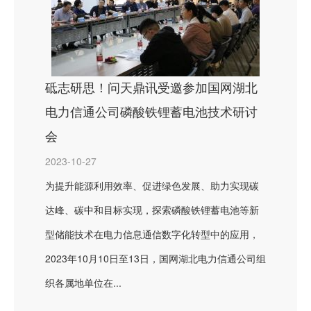
砥志研思！问天鼎讯受邀参加国网湖北
电力信通公司磷酸铁锂蓄电池技术研讨
会
2023-10-27
为提升能源利用效率、促进绿色发展、助力实现碳
达峰、碳中和目标实现，探索磷酸铁锂蓄电池等新
型储能技术在电力信息通信数字化转型中的应用，
2023年10月10日至13日，国网湖北电力信通公司组
织各属地单位在...