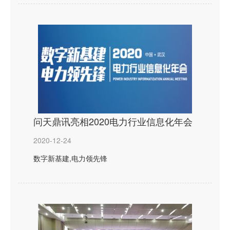
问天鼎讯亮相2020电力行业信息化年会
2020-12-24
数字新基建,电力领先锋